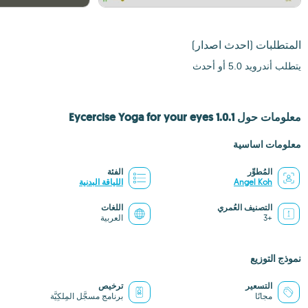
المتطلبات
(احدث اصدار)
يتطلب أندرويد 5.0 أو أحدث
معلومات حول Eycercise Yoga for your eyes 1.0.1
معلومات اساسية
المُطوِّر
الفئة
Angel Koh
اللياقة البدنية
التصنيف العُمري
اللغات
+3
العربية
نموذج التوزيع
التسعير
ترخيص
مجانًا
برنامج مسجَّل المِلكِيَّة