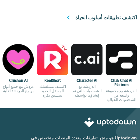
اكتشف تطبيقات أسلوب الحياة
Crushon AI
ReelShort
Character AI
Chai: Chat AI
Platform
الدردشة مع
اكتشف مسلسلك
دردِش مع جميع أنواع
الدردشة مع مجموعة
الشخصيات التي تم
المفضل الجديد
برامج الدردشة الآلية
واسعة من
إنشاؤها بواسطة
بتنسيق بكرة
الشخصيات الخيالية
الذكاء الاصطناعي
Uptodown هو متجر تطبيقات متعدد المنصات متخصص في