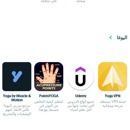
صحتك
على لياقتك
اليوغا
Yoga by Muscle &
PointsYOGA
Udemy
Yoga VPN
Motion
خدمة VPN بسيطة،
جميع أنواع الدروس
لتتعلم كيفية التخلص
مريحة ومجانية
التي تبحث عنها من
من التوتر في
مرجع مدربي اليوغا
أجل تعلم أشياء
جسمك مع هذا
ثلاثي الأبعاد لفهم
جديدة
التطبيق
الوضعيات والتشريح