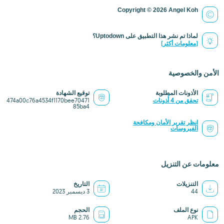
Copyright © 2026 Angel Koh
لماذا تم نشر هذا التطبيق على Uptodown؟
(معلومات أكثر)
الأمن والخصوصية
الأذونات المطلوبة
توقيع الشهادة
تحقق من 4 أُذونات
474a00c76a4534f1170bee70471
85ba4
انظر تقرير الأمان ومكافحة
الفيروسات
معلومات عن التنزيل
التنزيلات
التاريخ
44
3 ديسمبر 2023
نوع الملف
الحجم
2.76 MB
APK