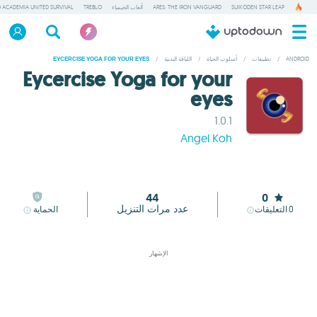
SUIKODEN STAR LEAP
ARES: THE IRON VANGUARD
ألعاب الخيمياء
TREBLO
 ACADEMIA UNITED SURVIVAL
ANDROID
/
تطبيقات
/
أسلوب الحياة
/
اللياقة البدنية
/
EYCERCISE YOGA FOR YOUR EYES
Eycercise Yoga for your
eyes
1.0.1
Angel Koh
44
0
عدد مرات التنزيل
0
التعليقات
الحماية
الإشهار