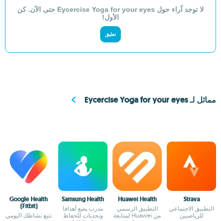
لا توجد آراء حول Eycercise Yoga for your eyes حتى الآن. كن
الأول!
تعليق
مماثل لـ Eycercise Yoga for your eyes
Google Health
Samsung Health
Huawei Health
Strava
(Fitbit)
التطبيق الاجتماعي
التطبيق الرسمي
مدرب يضع أهدافا
للرياضيين
من Huawei لمتابعة
وتحديات للحفاظ
تتبع نشاطك اليومي