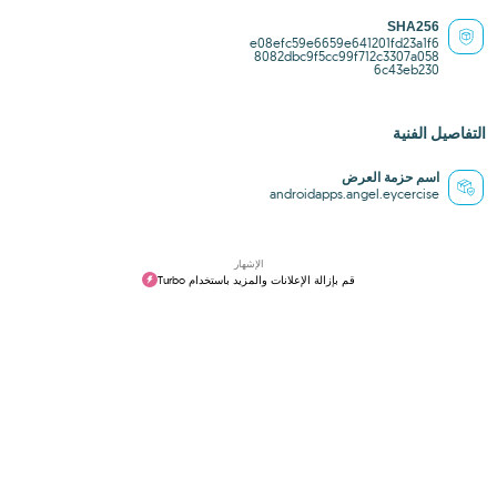
SHA256
e08efc59e6659e641201fd23a1f6
8082dbc9f5cc99f712c3307a058
6c43eb230
التفاصيل الفنية
اسم حزمة العرض
androidapps.angel.eycercise
الإشهار
قم بإزالة الإعلانات والمزيد باستخدام Turbo